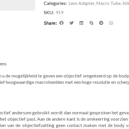
Categories:
Lens Adapter
,
Macro Tube
,
Nik
SKU:
919
Share:
lens
 de mogelijkheid te geven een objectief omgekeerd op de body t
atief hoogwaardige macrobeelden met een hoge resolutie en scher
ectief andersom gebruikt wordt dan normaal gesproken het geval 
 het objectief past. Aan de andere kant is de omkeerring voorzie
cten van de objectiefvatting geen contact maken met de body