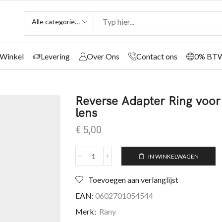
Winkel
Levering
Over Ons
Contact ons
0% BT
Reverse Adapter Ring voo
lens
€
5,00
IN WINKELWAGEN
Toevoegen aan verlanglijst
EAN:
0602701054544
Merk:
Rany