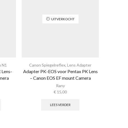
UITVERKOCHT
m N1
Canon Spiegelreflex
,
Lens Adapter
L
 Lens-
Adapter PK-EOS voor Pentax PK Lens
Adapter AI
mera
– Canon EOS EF mount Camera
Sony
Rany
€
15,00
LEES VERDER