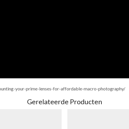
mounting-your-prime-lenses-for-affordable-macro-photography/
Gerelateerde Producten