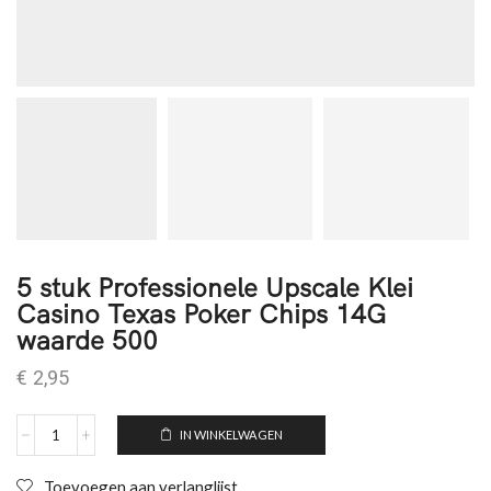
5 stuk Professionele Upscale Klei
Casino Texas Poker Chips 14G
waarde 500
€
2,95
IN WINKELWAGEN
Toevoegen aan verlanglijst