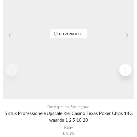
UITVERKOCHT
Bordspellen
,
Speelgoed
5 stuk Professionele Upscale Klei Casino Texas Poker Chips 14G
waarde 1 2 5 10 20
Rany
€
2,95