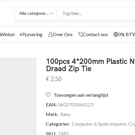
Winkel
Levering
Over Ons
Contact ons
0% BT
100pcs 4*200mm Plastic Ny
Draad Zip Tie
€
2,50
Toevoegen aan verlanglijst
EAN:
0602701064123
Merk:
Rany
Categories:
Computer & Spelcomputer
,
Cr
SKU:
1685