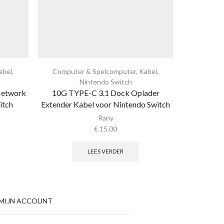
abel
,
Computer & Spelcomputer
,
Kabel
,
Compute
Nintendo Switch
Network
10G TYPE-C 3.1 Dock Oplader
1.8 m USB
itch
Extender Kabel voor Nintendo Switch
Vo
Rany
€
15,00
LEES VERDER
MIJN ACCOUNT