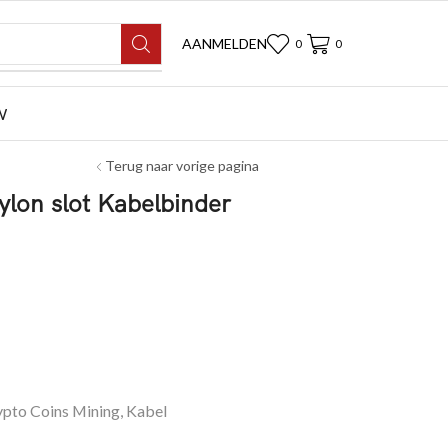
AANMELDEN
0
0
W
Terug naar vorige pagina
lon slot Kabelbinder
ypto Coins Mining
,
Kabel