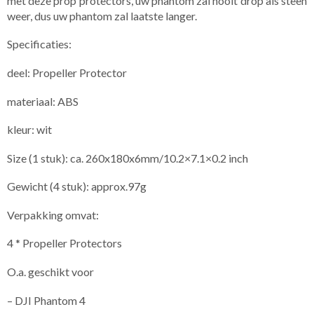
met deze prop protectors, uw phantom zal nooit drop als steen
weer, dus uw phantom zal laatste langer.
Specificaties:
deel: Propeller Protector
materiaal: ABS
kleur: wit
Size (1 stuk): ca. 260x180x6mm/10.2×7.1×0.2 inch
Gewicht (4 stuk): approx.97g
Verpakking omvat:
4 * Propeller Protectors
O.a. geschikt voor
– DJI Phantom 4