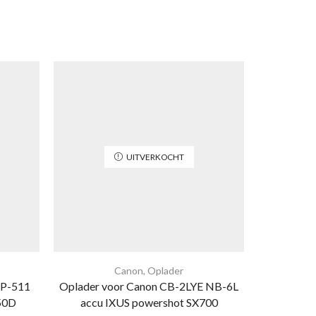
UITVERKOCHT
Canon
,
Oplader
BP-511
Oplader voor Canon CB-2LYE NB-6L
Oplader vo
50D
accu IXUS powershot SX700
700 