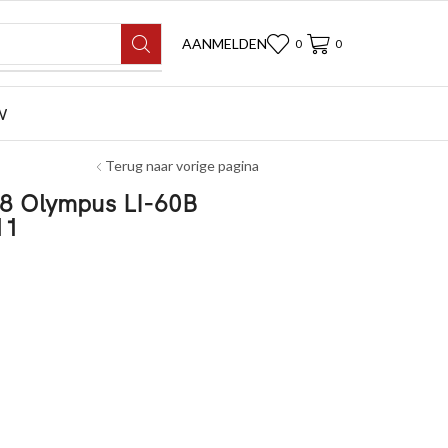
AANMELDEN
0
0
W
Terug naar vorige pagina
78 Olympus LI-60B
11