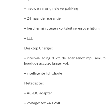
– nieuw en in originele verpakking
– 24 maanden garantie
– bescherming tegen kortsluiting en overhitting
– LED
Desktop Charger:
– interval-lading, d.w.z. de lader zendt impulsen u
houdt de accu zo langer vol.
– intelligente lichtdiode
Netadapter:
– AC-DC adapter
– voltage: tot 240 Volt