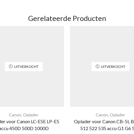
Gerelateerde Producten
UITVERKOCHT
UITVERKOCHT
Canon
,
Oplader
Canon
,
Oplader
er voor Canon LC-E5E LP-E5
Oplader voor Canon CB-5L 
accu 450D 500D 1000D
512 522 535 accu G1 G6 