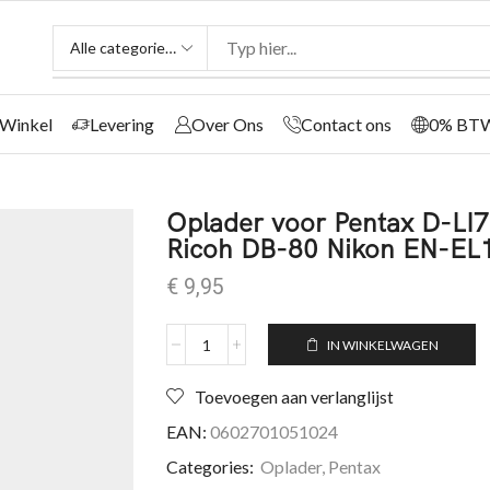
Winkel
Levering
Over Ons
Contact ons
0% BT
Oplader voor Pentax D-LI
Ricoh DB-80 Nikon EN-EL
€
9,95
IN WINKELWAGEN
Toevoegen aan verlanglijst
EAN:
0602701051024
Categories:
Oplader
,
Pentax