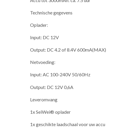
Accu tot 3000mAh: ca. 7.5 uur
Technische gegevens
Oplader:
Input: DC 12V
Output: DC 4.2 of 8.4V 600mA(MAX)
Netvoeding:
Input: AC 100-240V 50/60Hz
Output: DC 12V 0,6A
Leveromvang
1x SeiWei® oplader
1x geschikte laadschaal voor uw accu