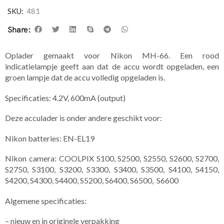
SKU:
481
Share:
Oplader gemaakt voor Nikon MH-66. Een rood
indicatielampje geeft aan dat de accu wordt opgeladen, een
groen lampje dat de accu volledig opgeladen is.
Specificaties: 4.2V, 600mA (output)
Deze acculader is onder andere geschikt voor:
Nikon batteries: EN-EL19
Nikon camera: COOLPIX S100, S2500, S2550, S2600, S2700,
S2750, S3100, S3200, S3300, S3400, S3500, S4100, S4150,
S4200, S4300, S4400, S5200, S6400, S6500, S6600
Algemene specificaties:
– nieuw en in originele verpakking