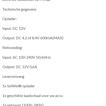
Technische gegevens
Oplader:
Input: DC 12V
Output: DC 4.2 of 8.4V 600mA(MAX)
Netvoeding:
Input: AC 100-240V 50/60Hz
Output: DC 12V 0,6A
Leveromvang
1x SeiWei® oplader
1x geschikte laadschaal voor uw accu
1x netsnoer (100V-240V)