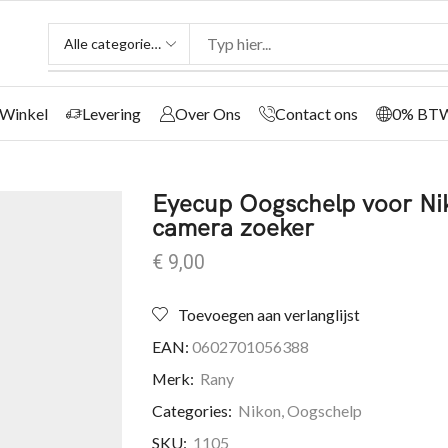
Winkel
Levering
Over Ons
Contact ons
0% BT
Eyecup Oogschelp voor N
camera zoeker
€
9,00
Toevoegen aan verlanglijst
EAN:
0602701056388
Merk:
Rany
Categories:
Nikon
,
Oogschelp
SKU:
1105