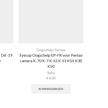
Oogschelp
,
Pentax
n DK-19
Eyecup Oogschelp EP-FR voor Pentax
Eyecup Oo
r
camera K-70 K-7 K-S2 K-S1 K5II K30
sony cam
K50
A7SII A7I
Rany
€
4,00
IN WINKELWAGEN