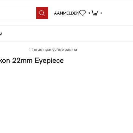
AANMELDEN
0
0
W
Terug naar vorige pagina
ikon 22mm Eyepiece