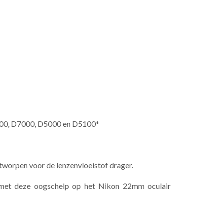
3200, D7000, D5000 en D5100*
ntworpen voor de lenzenvloeistof drager.
 U met deze oogschelp op het Nikon 22mm oculair