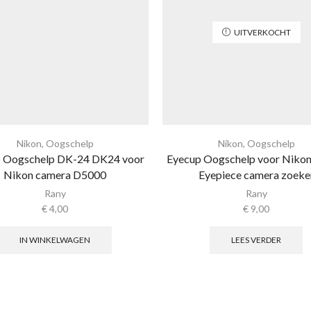
UITVERKOCHT
Nikon
,
Oogschelp
Nikon
,
Oogschelp
 Oogschelp DK-24 DK24 voor
Eyecup Oogschelp voor Niko
Nikon camera D5000
Eyepiece camera zoeke
Rany
Rany
€
4,00
€
9,00
IN WINKELWAGEN
LEES VERDER