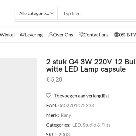
Winkel
Levering
Over Ons
Contact ons
0% BT
2 stuk G4 3W 220V 12 Bul
witte LED Lamp ​capsule
€
5,20
Toevoegen aan verlanglijst
EAN:
0602701072333
Merk:
Rany
Categories:
LED
,
Studio & Flits
SKU:
2003