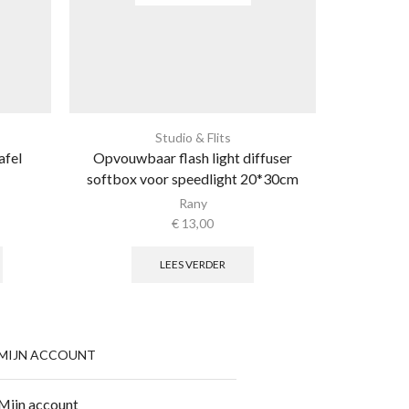
Studio & Flits
afel
Opvouwbaar flash light diffuser
3 in 1 zakf
softbox voor speedlight 20*30cm
e
Rany
€
13,00
LEES VERDER
MIJN ACCOUNT
Mijn account