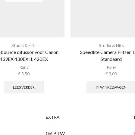
Studio & Flits
Studio & Flits
bounce difussor voor Canon
Speedlite Camera Flitser T
439EX 430EX II, 420EX
Standaard
Rany
Rany
€
5,50
€
3,00
LEES VERDER
IN WINKELWAGEN
EXTRA
0% BTW