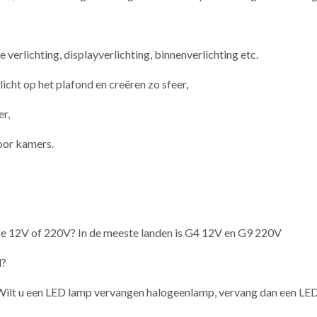
verlichting, displayverlichting, binnenverlichting etc.
icht op het plafond en creëren zo sfeer,
r,
oor kamers.
ze 12V of 220V? In de meeste landen is G4 12V en G9 220V
d?
Wilt u een LED lamp vervangen halogeenlamp, vervang dan een LED