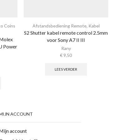
to Coins
Afstandsbediening Remote
,
Kabel
Ander
S2 Shutter kabel remote control 2.5mm
Spelcompu
 Molex
Micro US
voor Sony A7 II III
SU Power
Rany
€
9,50
LEES VERDER
MIJN ACCOUNT
Mijn account