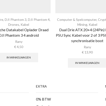
ire
,
DJI Phantom 3
,
DJI Phantom 4
,
Computer & Spelcomputer
,
Cryp
Drones
,
Kabel
Mining
,
Kabel
sche Datakabel Oplader Draad
Dual Drie ATX 20+4 (24Pin)
DJI Phantom 3 4 android
PSU Sync Kabel voor 2 of 3 P
synchronisatie boot
Rany
€
4,50
Rany
€
13,90
IN WINKELWAGEN
IN WINKELWAGEN
EXTRA
0% BTW