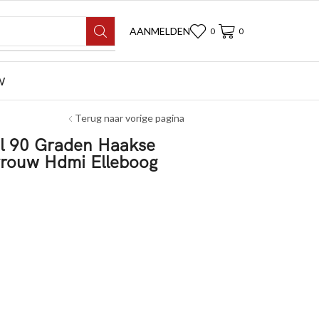
AANMELDEN
0
0
W
Terug naar vorige pagina
l 90 Graden Haakse
rouw Hdmi Elleboog