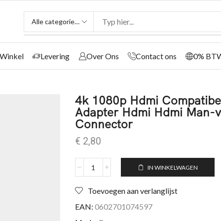
Winkel
Levering
Over Ons
Contact ons
0% BT
4k 1080p Hdmi Compatibe
Adapter Hdmi Hdmi Man-v
Connector
€
2,80
IN WINKELWAGEN
Toevoegen aan verlanglijst
EAN:
0602701074597