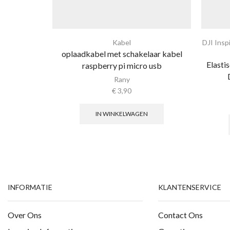
Kabel
DJI Insp
oplaadkabel met schakelaar kabel
Elasti
raspberry pi micro usb
Rany
€
3,90
IN WINKELWAGEN
INFORMATIE
KLANTENSERVICE
Over Ons
Contact Ons