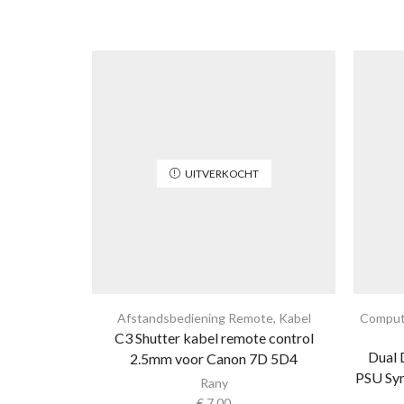
UITVERKOCHT
Afstandsbediening Remote
,
Kabel
Comput
C3 Shutter kabel remote control
Dual 
2.5mm voor Canon 7D 5D4
PSU Syn
Rany
€
7,00