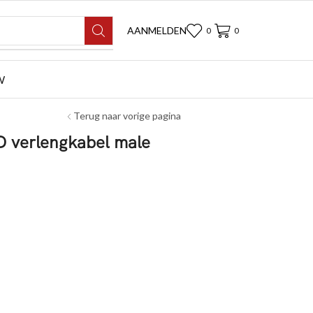
AANMELDEN
0
0
W
Terug naar vorige pagina
 verlengkabel male