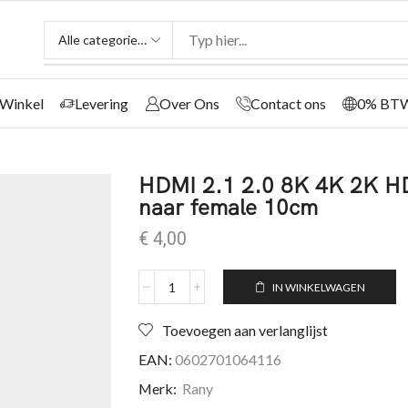
Winkel
Levering
Over Ons
Contact ons
0% BT
HDMI 2.1 2.0 8K 4K 2K HD
naar female 10cm
€
4,00
IN WINKELWAGEN
Toevoegen aan verlanglijst
EAN:
0602701064116
Merk:
Rany