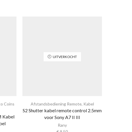
UITVERKOCHT
to Coins
Afstandsbediening Remote
,
Kabel
Ander
S2 Shutter kabel remote control 2.5mm
Spelcompu
M Kabel
voor Sony A7 II III
USB 3.0 T
bel
Rany
Type C
€
9,50