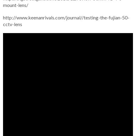
mount-lens/
http://www.keenanrivals.com/journal//testing-the-fujian-50-
cctv-lens