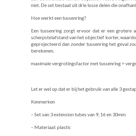
niet. De set bestaat uit drie losse delen die onaf
Hoe werkt een tussenring?
Een tussenring zorgt ervoor dat er een grotere 
scherpstelafstand van het objectief korter, waard
geprojecteerd dan zonder tussenring het geval zou
berekenen.
maximale vergrotingsfactor met tussenring = verg
Let er wel op dat er bij het gebruik van alle 3 gest
Kenmerken
– Set van 3 extension tubes van 9, 16 en 30mm
– Materiaal: plastic