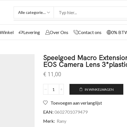
Winkel
Levering
Over Ons
Contact ons
0% BT
Speelgoed Macro Extensio
EOS Camera Lens 3*plastic
€
11,00
IN WINKELWAGEN
Toevoegen aan verlanglijst
EAN:
0602701079479
Merk:
Rany