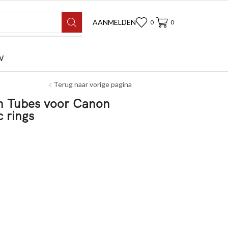
AANMELDEN
0
0
W
Terug naar vorige pagina
n Tubes voor Canon
 rings