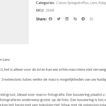
Categories:
Canon Spiegelreflex
,
Lens Ada
SKU:
2668
Share:
n Lens
 het is alleen voor de lol en kan een echte macrolens niet vervang
 3 extensions tubes welke de macro mogelijkheden van uw huidige
eld groot, ideaal voor macro-fotografie. Een tussenring plaatst u
otograferen onderwerp groter op de foto. Een tussenring is hol, er
erken het beste met een teleobjectief. Maar met de extension tub