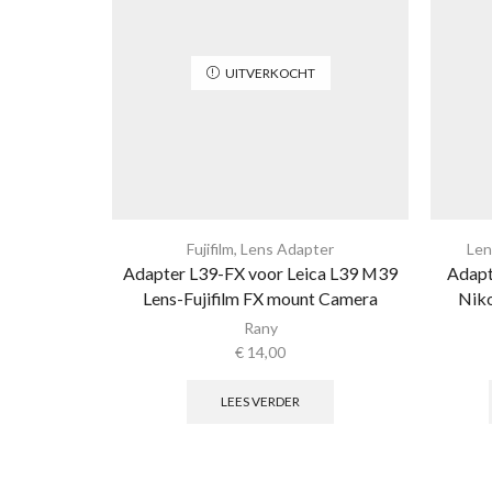
UITVERKOCHT
Fujifilm
,
Lens Adapter
Len
Adapter L39-FX voor Leica L39 M39
Adapt
Lens-Fujifilm FX mount Camera
Nik
Rany
€
14,00
LEES VERDER