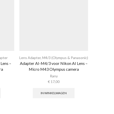
apter
Lens Adapter
,
M4/3 (Olympus & Panasonic)
Lens Ad
Lens –
Adapter AI-M4/3 voor Nikon AI Lens –
Adapter AR
ra
Micro M43 Olympus camera
Nikon 1
Rany
€
17,00
IN WINKELWAGEN