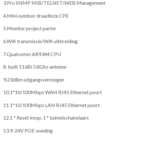
3.Pro SNMP MIB/TELNET/WEB Management
4.Mini outdoor draadloze CPE
5.Monitor project parter
6.Wifi transmissie/Wifi uitbreiding
7.Qualcomm AR9344 CPU
8. built 11dBi 5.8Ghz antenne
9.23dBm uitgangsvermogen
10.1*10/100Mbps WAN RJ45 Ethernet poort
11.1*10/100Mbps LAN RJ45 Ethernet poort
12.1 * Reset knop, 1 * tuimelschakelaars
13.9-24V POE voeding