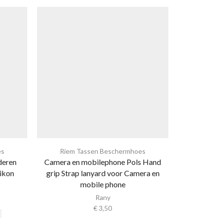
es
Riem Tassen Beschermhoes
Riem Tass
deren
Camera en mobilephone Pols Hand
Aansluiten
ikon
grip Strap lanyard voor Camera en
Sl
mobile phone
Rany
€
3,50