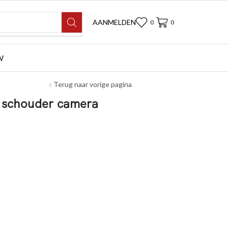
AANMELDEN
0
0
W
Terug naar vorige pagina
it schouder camera