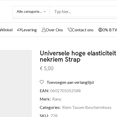
Winkel
Levering
Over Ons
Contact ons
0% BT
Universele hoge elasticite
nekriem Strap
€
5,00
Toevoegen aan verlanglijst
EAN:
0602701052588
Merk:
Rany
Categories:
Riem Tassen Beschermhoes
SKU:
728