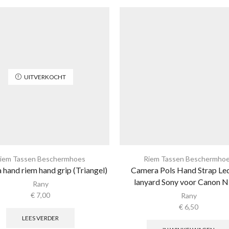
UITVERKOCHT
iem Tassen Beschermhoes
Riem Tassen Beschermho
hand riem hand grip (Triangel)
Camera Pols Hand Strap Le
lanyard Sony voor Canon N
Rany
€
7,00
Rany
€
6,50
LEES VERDER