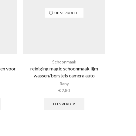
UITVERKOCHT
Schoonmaak
ken voor
reiniging magic schoonmaak lijm
Prof. ti
wassen/borstels camera auto
scho
Rany
€
2,80
LEES VERDER