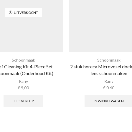
UITVERKOCHT
Schoonmaak
Schoonmaak
of Cleaning Kit 4-Piece Set
2 stuk horeca Microvezel doe
hoonmaak (Onderhoud Kit)
lens schoonmaken
Rany
Rany
€
9,00
€
0,60
LEES VERDER
IN WINKELWAGEN