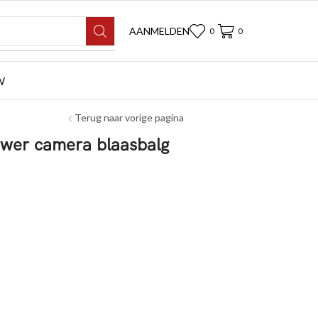
AANMELDEN
0
0
W
Terug naar vorige pagina
ower camera blaasbalg