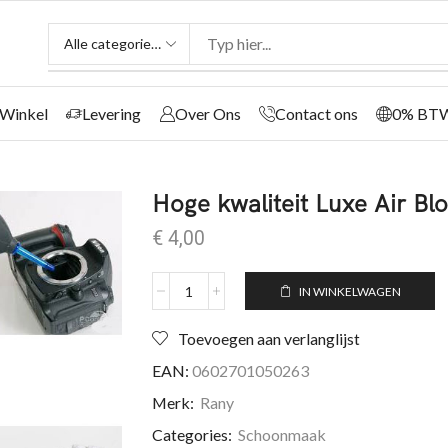
Winkel
Levering
Over Ons
Contact ons
0% BT
Hoge kwaliteit Luxe Air Bl
€
4,00
IN WINKELWAGEN
Toevoegen aan verlanglijst
EAN:
0602701050263
Merk:
Rany
Categories:
Schoonmaak