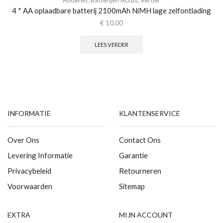
Anderen
,
Batterijen Accus
,
Verder
4 * AA oplaadbare batterij 2100mAh NiMH lage zelfontlading
€
10,00
LEES VERDER
INFORMATIE
KLANTENSERVICE
Over Ons
Contact Ons
Levering Informatie
Garantie
Privacybeleid
Retourneren
Voorwaarden
Sitemap
EXTRA
MIJN ACCOUNT