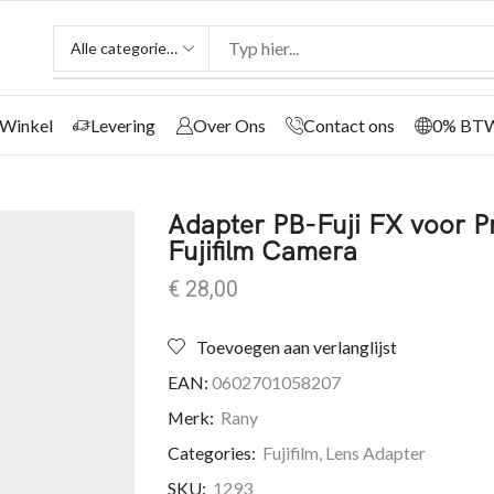
Winkel
Levering
Over Ons
Contact ons
0% BT
Adapter PB-Fuji FX voor P
Fujifilm Camera
€
28,00
Toevoegen aan verlanglijst
EAN:
0602701058207
Merk:
Rany
Categories:
Fujifilm
,
Lens Adapter
SKU:
1293