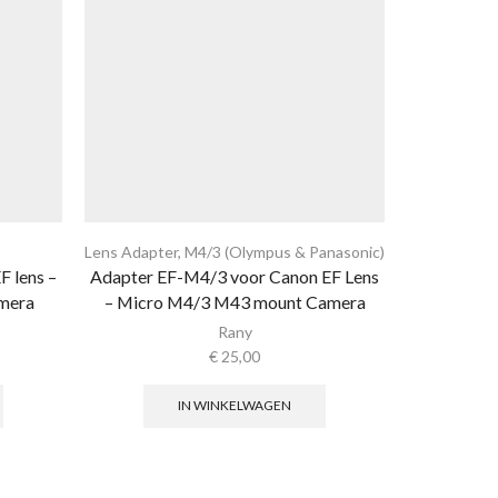
Lens Adapter
,
M4/3 (Olympus & Panasonic)
Canon Sp
 lens –
Adapter EF-M4/3 voor Canon EF Lens
Adapter 
mera
– Micro M4/3 M43 mount Camera
Cano
Rany
€
25,00
IN WINKELWAGEN