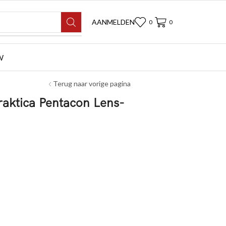
AANMELDEN
0
0
W
Terug naar vorige pagina
raktica Pentacon Lens-