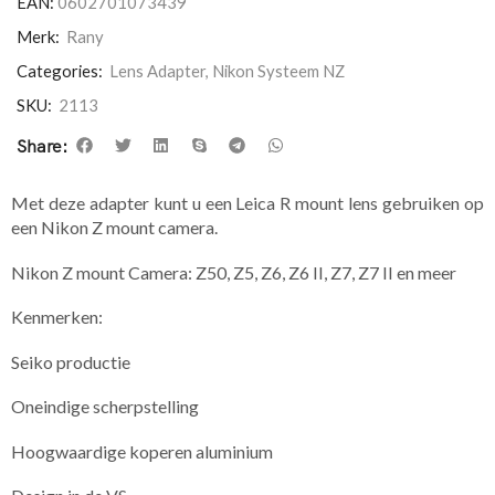
EAN:
0602701073439
Merk:
Rany
Categories:
Lens Adapter
,
Nikon Systeem NZ
SKU:
2113
Share:
Met deze adapter kunt u een Leica R mount lens gebruiken op
een Nikon Z mount camera.
Nikon Z mount Camera: Z50, Z5, Z6, Z6 II, Z7, Z7 II en meer
​Kenmerken:
Seiko productie
Oneindige scherpstelling
Hoogwaardige koperen aluminium