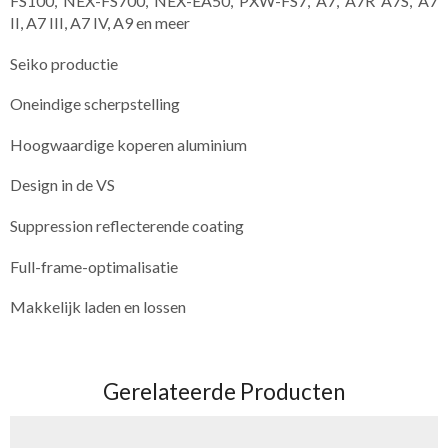
FS100, NEX-FS700, NEX-EA50, PXW-FS7, A7, A7R A7S, A7
II, A7 III, A7 IV, A9 en meer
Seiko productie
Oneindige scherpstelling
Hoogwaardige koperen aluminium
Design in de VS
Suppression reflecterende coating
Full-frame-optimalisatie
Makkelijk laden en lossen
Gerelateerde Producten