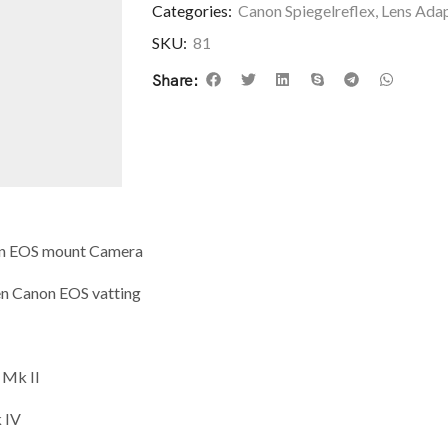
Categories:
Canon Spiegelreflex
,
Lens Ada
SKU:
81
Share:
on EOS mount Camera
en Canon EOS vatting
 Mk II
 IV