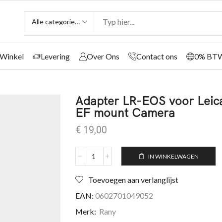
Winkel
Levering
Over Ons
Contact ons
0% BT
Adapter LR-EOS voor Leic
EF mount Camera
€
19,00
IN WINKELWAGEN
Toevoegen aan verlanglijst
EAN:
0602701049052
Merk:
Rany