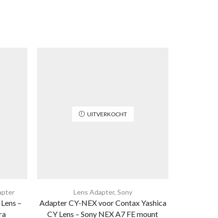
UITVERKOCHT
apter
Lens Adapter
,
Sony
Le
Lens –
Adapter CY-NEX voor Contax Yashica
Adapter L
ra
CY Lens – Sony NEX A7 FE mount
Lens-Sa