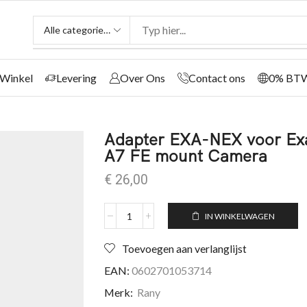
Winkel
Levering
Over Ons
Contact ons
0% BT
Adapter EXA-NEX voor Ex
A7 FE mount Camera
€
26,00
IN WINKELWAGEN
Toevoegen aan verlanglijst
EAN:
0602701053714
Merk:
Rany