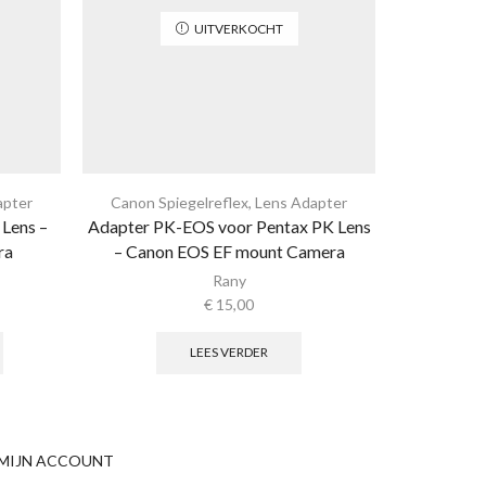
UITVERKOCHT
apter
Canon Spiegelreflex
,
Lens Adapter
Lens Ad
Lens –
Adapter PK-EOS voor Pentax PK Lens
Adapter AR
ra
– Canon EOS EF mount Camera
Nikon 1
Rany
€
15,00
LEES VERDER
MIJN ACCOUNT