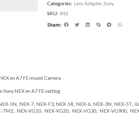
Categories:
Lens Adapter
,
Sony
SKU:
842
Share:
 NEX en A7 FE mount Camera
n Sony NEX en A7 FE vatting
EX-5N, NEX-7, NEX-F3, NEX-5R, NEX-6, NEX-3N, NEX-5T, ILCE
ILCE-7M2, NEX-VG10, NEX-VG20, NEX-VG30, NEX-VG900, NE