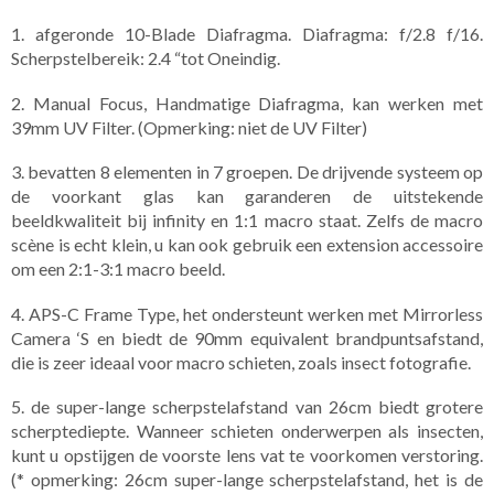
1. afgeronde 10-Blade Diafragma. Diafragma: f/2.8 f/16.
Scherpstelbereik: 2.4 “tot Oneindig.
2. Manual Focus, Handmatige Diafragma, kan werken met
39mm UV Filter. (Opmerking: niet de UV Filter)
3. bevatten 8 elementen in 7 groepen. De drijvende systeem op
de voorkant glas kan garanderen de uitstekende
beeldkwaliteit bij infinity en 1:1 macro staat. Zelfs de macro
scène is echt klein, u kan ook gebruik een extension accessoire
om een 2:1-3:1 macro beeld.
4. APS-C Frame Type, het ondersteunt werken met Mirrorless
Camera ‘S en biedt de 90mm equivalent brandpuntsafstand,
die is zeer ideaal voor macro schieten, zoals insect fotografie.
5. de super-lange scherpstelafstand van 26cm biedt grotere
scherptediepte. Wanneer schieten onderwerpen als insecten,
kunt u opstijgen de voorste lens vat te voorkomen verstoring.
(* opmerking: 26cm super-lange scherpstelafstand, het is de