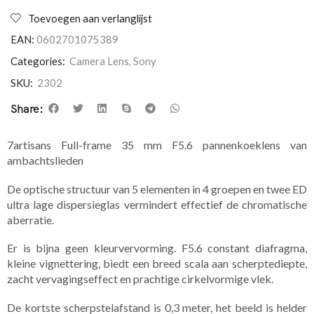
Toevoegen aan verlanglijst
EAN:
0602701075389
Categories:
Camera Lens
,
Sony
SKU:
2302
Share:
7artisans Full-frame 35 mm F5.6 pannenkoeklens van
ambachtslieden
De optische structuur van 5 elementen in 4 groepen en twee ED
ultra lage dispersieglas vermindert effectief de chromatische
aberratie.
Er is bijna geen kleurvervorming. F5.6 constant diafragma,
kleine vignettering, biedt een breed scala aan scherptediepte,
zacht vervagingseffect en prachtige cirkelvormige vlek.
De kortste scherpstelafstand is 0,3 meter, het beeld is helder