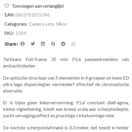
Toevoegen aan verlanglijst
EAN:
0602701075396
Categories:
Camera Lens
,
Nikon
SKU:
2304
Share:
7artisans Full-frame 35 mm F5.6 pannenkoeklens van
ambachtslieden
De optische structuur van 5 elementen in 4 groepen en twee ED
ultra lage dispersieglas vermindert effectief de chromatische
aberratie.
Er is bijna geen kleurvervorming. F5.6 constant diafragma,
kleine vignettering, biedt een breed scala aan scherptediepte,
zacht vervagingseffect en prachtige cirkelvormige vlek.
De kortste scherpstelafstand is 0,3 meter, het beeld is helder