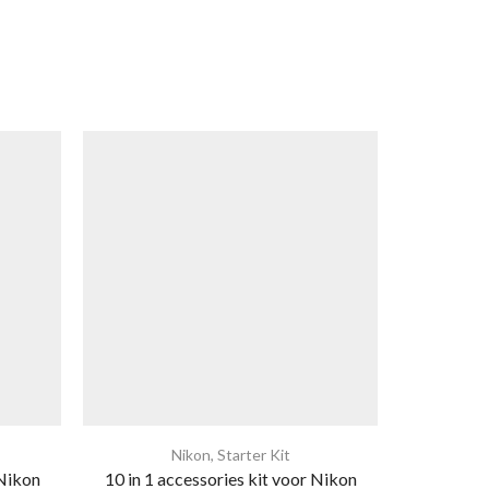
Nikon
,
Starter Kit
 Nikon
10 in 1 accessories kit voor Nikon
10 in 1 a