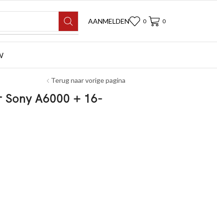
AANMELDEN
0
0
W
Terug naar vorige pagina
or Sony A6000 + 16-