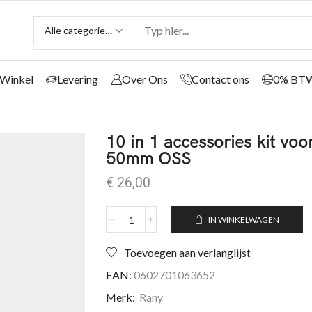
Winkel
Levering
Over Ons
Contact ons
0% BT
10 in 1 accessories kit vo
50mm OSS
€
26,00
IN WINKELWAGEN
Toevoegen aan verlanglijst
EAN:
0602701063652
Merk:
Rany