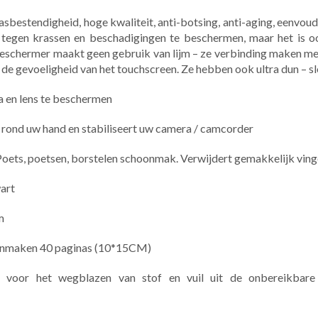
asbestendigheid, hoge kwaliteit, anti-botsing, anti-aging, eenvoudig
 tegen krassen en beschadigingen te beschermen, maar het is
schermer maakt geen gebruik van lijm – ze verbinding maken met
at de gevoeligheid van het touchscreen. Ze hebben ook ultra dun – 
 en lens te beschermen
 rond uw hand en stabiliseert uw camera / camcorder
ets, poetsen, borstelen schoonmak. Verwijdert gemakkelijk ving
wart
m
choonmaken 40 paginas (10*15CM)
g voor het wegblazen van stof en vuil uit de onbereikbare d