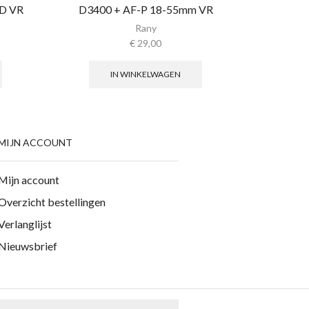
ED VR
D3400 + AF-P 18-55mm VR
200D
Rany
€
29,00
IN WINKELWAGEN
MIJN ACCOUNT
Mijn account
Overzicht bestellingen
Verlanglijst
Nieuwsbrief