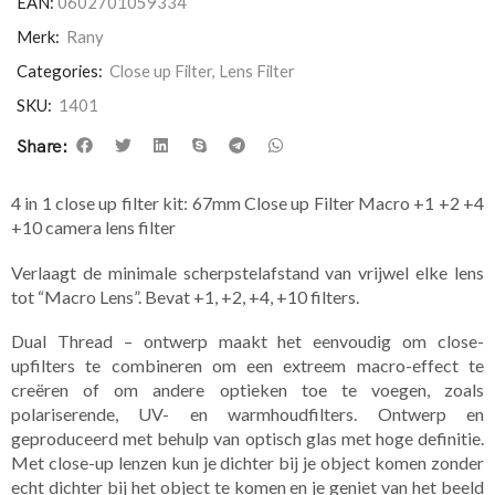
EAN:
0602701059334
Merk:
Rany
Categories:
Close up Filter
,
Lens Filter
SKU:
1401
Share:
4 in 1 close up filter kit: 67mm Close up Filter Macro +1 +2 +4
+10 camera lens filter
Verlaagt de minimale scherpstelafstand van vrijwel elke lens
tot “Macro Lens”. Bevat +1, +2, +4, +10 filters.
Dual Thread – ontwerp maakt het eenvoudig om close-
upfilters te combineren om een extreem macro-effect te
creëren of om andere optieken toe te voegen, zoals
polariserende, UV- en warmhoudfilters. Ontwerp en
geproduceerd met behulp van optisch glas met hoge definitie.
Met close-up lenzen kun je dichter bij je object komen zonder
echt dichter bij het object te komen en je geniet van het beeld